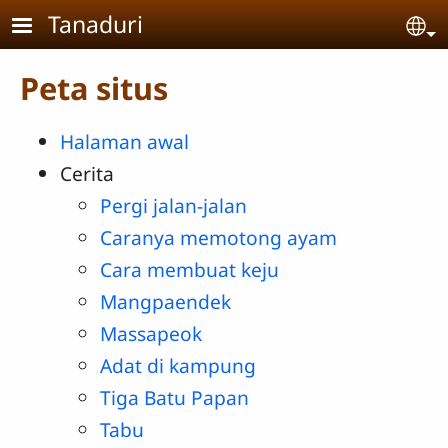
Skip to main content
Tanaduri
Se
Peta situs
Halaman awal
Cerita
Pergi jalan-jalan
Caranya memotong ayam
Cara membuat keju
Mangpaendek
Massapeok
Adat di kampung
Tiga Batu Papan
Tabu