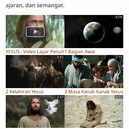
ajaran, dan semangat.
2:07:53
8:08
YESUS - Video Layar Penuh
1 Bagian Awal
3:42
2:15
2 Kelahiran Yesus
3 Masa Kanak-Kanak Yesus
3:47
2:22