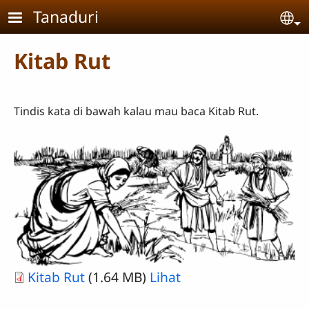
Skip to main content
Tanaduri
Se
Kitab Rut
Tindis kata di bawah kalau mau baca Kitab Rut.
Kitab Rut
(1.64 MB)
Lihat