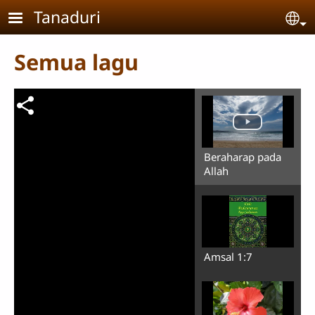
Skip to main content
Tanaduri
Se
Semua lagu
Beraharap pada
Allah
Amsal 1:7