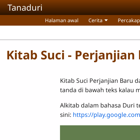
Skip to main content
Tanaduri
Halaman awal
Cerita
Percaka
Kitab Suci - Perjanjian
Kitab Suci Perjanjian Baru 
tanda di bawah teks kalau
Alkitab dalam bahasa Duri 
sini:
https://play.google.com