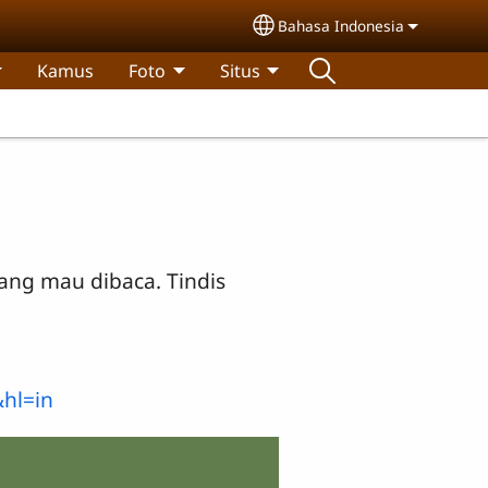
Bahasa Indonesia
Select your language
Kamus
Foto
Situs
yang mau dibaca. Tindis
&hl=in