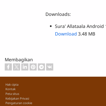
Downloads:
Sura' Allataala Android 
Download
3.48 MB
Membagikan
Footer
Hak cipta
Kontak
Peta situs
Kebijakan Privasi
Pengaturan cookie