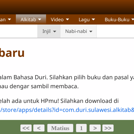
pan
Alkitab
Video
Lagu
Buku-Buku
Injil
Nabi-nabi
 baru
dalam Bahasa Duri. Silahkan pilih buku dan pasal 
 mau dengar sambil membaca.
telah ada untuk HPmu! Silahkan download di
/store/apps/details?id=com.duri.sulawesi.alkitab