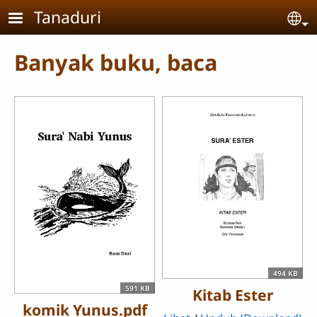
Skip to main content
Tanaduri
Se
Banyak buku, baca
494 KB
591 KB
Kitab Ester
komik Yunus.pdf