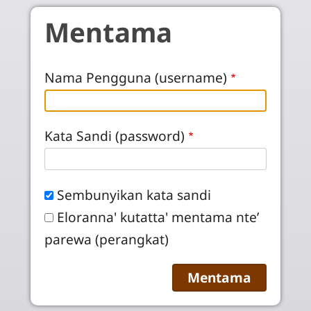
Skip to main content
Mentama
Nama Pengguna (username)
Kata Sandi (password)
Sembunyikan kata sandi
Eloranna' kutatta' mentama nte’
parewa (perangkat)