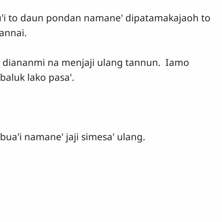
ccu'i to daun pondan namane' dipatamakajaoh to
kannai.
o diananmi na menjaji ulang tannun. Iamo
aluk lako pasa'.
bua'i namane' jaji simesa' ulang.