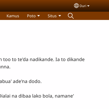
Duri
Select your lan
Kamus
Poto
Situs
n too to te'da nadikande. Ia to dikande
unna.
kabua' ade'na dodo.
 Dialai na dibaa lako bola, namane'