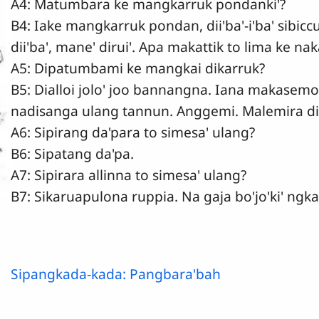
A4: Matumbara ke mangkarruk pondanki'?
B4: Iake mangkarruk pondan, dii'ba'-i'ba' sibi
dii'ba', mane' dirui'. Apa makattik to lima ke na
A5: Dipatumbami ke mangkai dikarruk?
B5: Dialloi jolo' joo bannangna. Iana makasem
nadisanga ulang tannun. Anggemi. Malemira dib
A6: Sipirang da'para to simesa' ulang?
B6: Sipatang da'pa.
A7: Sipirara allinna to simesa' ulang?
B7: Sikaruapulona ruppia. Na gaja bo'jo'ki' ngka
Sipangkada-kada: Pangbara'bah