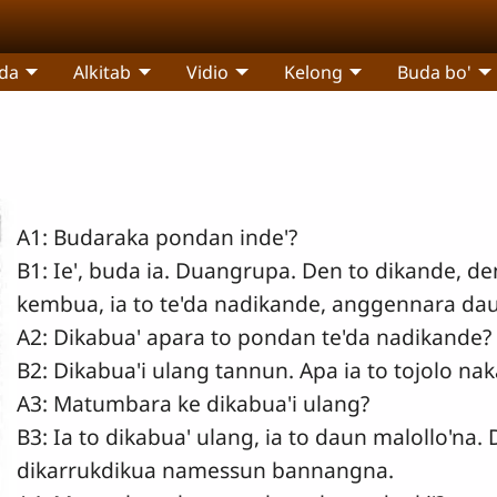
da
Alkitab
Vidio
Kelong
Buda bo'
A1: Budaraka pondan inde'?
B1: Ie', buda ia. Duangrupa. Den to dikande, de
kembua, ia to te'da nadikande, anggennara da
A2: Dikabua' apara to pondan te'da nadikande?
B2: Dikabua'i ulang tannun. Apa ia to tojolo na
A3: Matumbara ke dikabua'i ulang?
B3: Ia to dikabua' ulang, ia to daun malollo'na.
dikarrukdikua namessun bannangna.