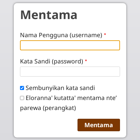
Skip to main content
Mentama
Nama Pengguna (username)
Kata Sandi (password)
Sembunyikan kata sandi
Eloranna' kutatta' mentama nte’
parewa (perangkat)