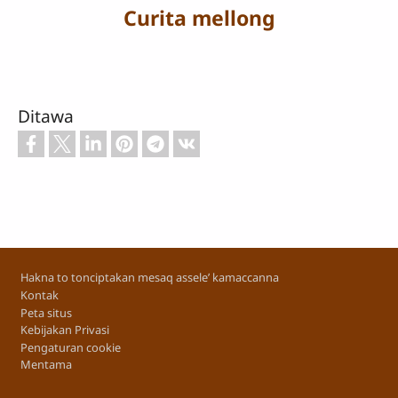
Curita mellong
Ditawa
Footer
Hakna to tonciptakan mesaq assele’ kamaccanna
Kontak
Peta situs
Kebijakan Privasi
Pengaturan cookie
Mentama