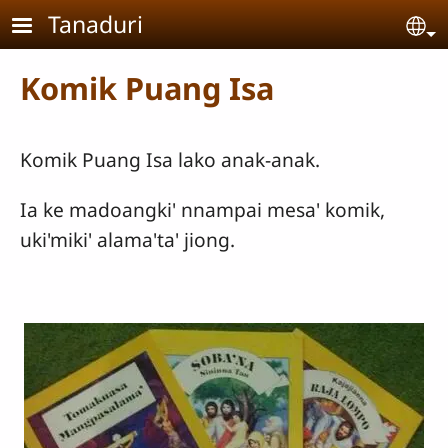
Skip to main content
Tanaduri
Se
Komik Puang Isa
Komik Puang Isa lako anak-anak.
Ia ke madoangki' nnampai mesa' komik,
uki'miki' alama'ta' jiong.