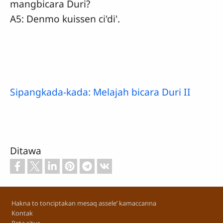
mangbicara Duri?
A5: Denmo kuissen ci'di'.
Sipangkada-kada: Melajah bicara Duri II
Ditawa
Footer
Hakna to tonciptakan mesaq assele’ kamaccanna
Kontak
Peta situs