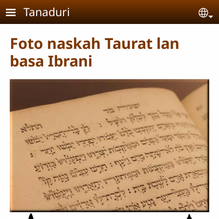
Skip to main content
Tanaduri
Se
Foto naskah Taurat lan
basa Ibrani